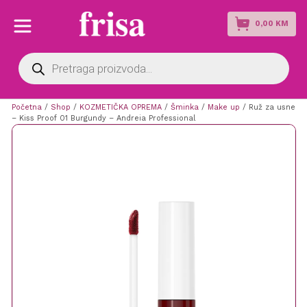
0,00
KM
Products
search
Početna
/
Shop
/
KOZMETIČKA OPREMA
/
Šminka
/
Make up
/ Ruž za usne
– Kiss Proof 01 Burgundy – Andreia Professional