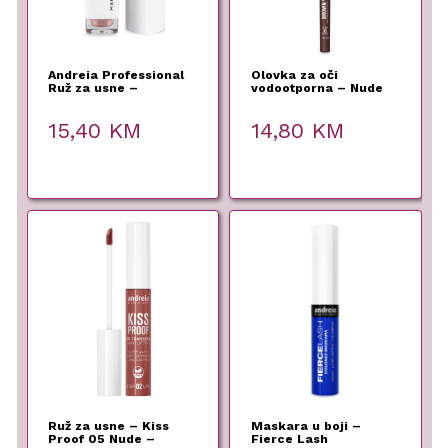
Andreia Professional
Olovka za oči
Ruž za usne –
vodootporna – Nude
Delicious Shiny Kiss
Velvet
G02
15,40
KM
14,80
KM
Ruž za usne – Kiss
Maskara u boji –
Proof 05 Nude –
Fierce Lash