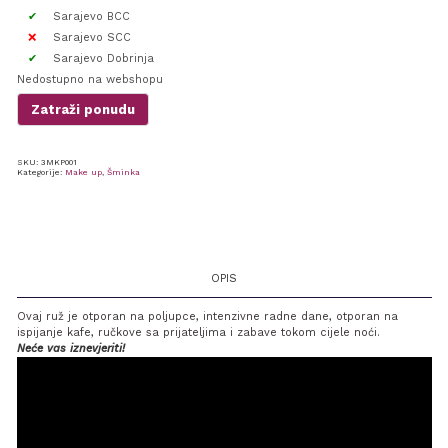
Sarajevo BCC
Sarajevo SCC
Sarajevo Dobrinja
Nedostupno na webshopu
Zatraži ponudu
SKU:
3MKP001
Kategorije:
Make up
,
Šminka
OPIS
Ovaj ruž je otporan na poljupce, intenzivne radne dane, otporan na
ispijanje kafe, ručkove sa prijateljima i zabave tokom cijele noći.
Neće vas iznevjeriti!