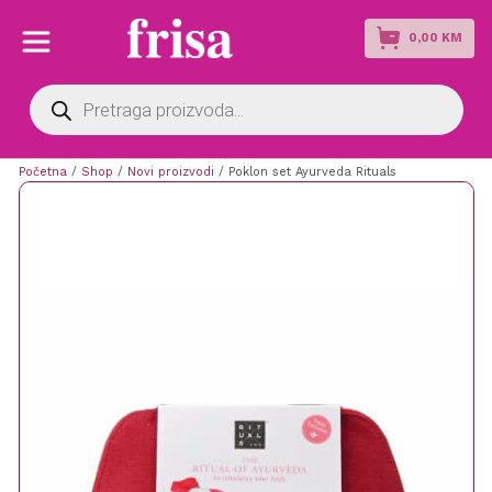
0,00
KM
Products
search
Početna
/
Shop
/
Novi proizvodi
/ Poklon set Ayurveda Rituals