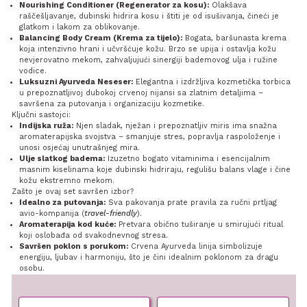
Nourishing Conditioner (Regenerator za kosu):
Olakšava
raščešljavanje, dubinski hidrira kosu i štiti je od isušivanja, čineći je
glatkom i lakom za oblikovanje.
Balancing Body Cream (Krema za tijelo):
Bogata, baršunasta krema
koja intenzivno hrani i učvršćuje kožu. Brzo se upija i ostavlja kožu
nevjerovatno mekom, zahvaljujući sinergiji bademovog ulja i ružine
vodice.
Luksuzni Ayurveda Neseser:
Elegantna i izdržljiva kozmetička torbica
u prepoznatljivoj dubokoj crvenoj nijansi sa zlatnim detaljima –
savršena za putovanja i organizaciju kozmetike.
Ključni sastojci:
Indijska ruža:
Njen sladak, nježan i prepoznatljiv miris ima snažna
aromaterapijska svojstva – smanjuje stres, popravlja raspoloženje i
unosi osjećaj unutrašnjeg mira.
Ulje slatkog badema:
Izuzetno bogato vitaminima i esencijalnim
masnim kiselinama koje dubinski hidriraju, regulišu balans vlage i čine
kožu ekstremno mekom.
Zašto je ovaj set savršen izbor?
Idealno za putovanja:
Sva pakovanja prate pravila za ručni prtljag
avio-kompanija (
travel-friendly
).
Aromaterapija kod kuće:
Pretvara obično tuširanje u smirujući ritual
koji oslobađa od svakodnevnog stresa.
Savršen poklon s porukom:
Crvena Ayurveda linija simbolizuje
energiju, ljubav i harmoniju, što je čini idealnim poklonom za dragu
osobu.