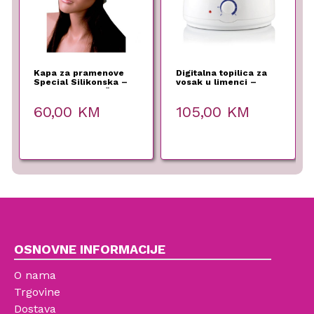
Kapa za pramenove
Digitalna topilica za
Special Silikonska –
vosak u limenci –
Eurostil – L Veličina
Labor Pro – 400 ml
60,00
KM
105,00
KM
OSNOVNE INFORMACIJE
O nama
Trgovine
Dostava