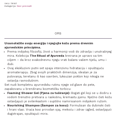
SKU:
TR107
Kategorija:
Novi proizvodi
OPIS
Uravnotežite svoju energiju i njegujte kožu prema drevnim
ajurvedskim principima.
Prema indijskoj filozofiji, život u harmoniji vodi do zdravlja i unutrašnjeg
mira. Kolekcija
The Ritual of Ayurveda
kreirana je upravo sa tim
ciljem – da kroz svakodnevnu njegu vrati balans vašem tijelu, umu i
duši.
Ovaj ekskluzivni putni set spaja intenzivnu hidrataciju i opuštajuću
aromaterapiju. Zbog svojih praktičnih dimenzija, idealan je za
putovanja, teretanu ili kao savršen, luksuzan poklon koji nikoga ne
ostavlja ravnodušnim.
Set nudi kompletnu ayurvedsku rutinu njege od glave do pete,
zapakovanu u brendiranu kozmetičku torbicu:
Foaming Shower Gel (Pjena za tuširanje):
Bogati gel koji se u dodiru s
vodom trenutno pretvara u raskošnu, kremastu pjenu. Nježno čisti kožu
ostavljajući je svilenkastom i suptilno namirisanom indijskom ružom.
Nourishing Shampoo (Šampon za kosu):
Formulisan da dubinski čisti
i hrani vlasi. Vraća kosi prirodan sjaj, mekoću i zdrav izgled, ostavljajući
dugotrajan, opuštajući miris.