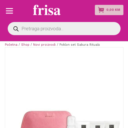
0,00
KM
Products
search
Početna
/
Shop
/
Novi proizvodi
/ Poklon set Sakura Rituals