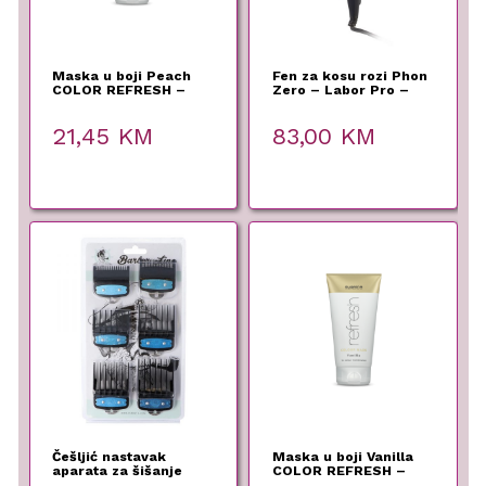
Maska u boji Peach
Fen za kosu rozi Phon
COLOR REFRESH –
Zero – Labor Pro –
Subrina Professional
1800 W
– 150 ml
21,45
KM
83,00
KM
Češljić nastavak
Maska u boji Vanilla
aparata za šišanje
COLOR REFRESH –
Barber Line set – Euro
Subrina Professional