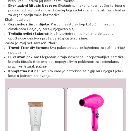
hrani kožu i pruža joj baršunastu mekoću.
Ekskluzivni Rituals Neseser:
Elegantna, mekana kozmetička torbica u
prepoznatljivoj pastelno-ružičastoj boji sa luksuznim detaljima, idealna
za organizaciju vaše kozmetike.
Ključni sastojci:
Organsko rižino mlijeko:
Prirodni sastojak koji kožu čini mekom,
elastičnom i daje joj zdrav, njegovan sjaj.
Trešnjin cvijet (Sakura):
Nježni, cvjetni miris koji ima dokazano
opuštajuće dejstvo i pruža osjećaj čiste svježine.
Zašto je ovaj set savršen izbor?
Travel-Friendly format:
Sva pakovanja su prilagođena za ručni prtljag
i putovanja.
Luksuzan poklon:
Elegantan dizajn nesesera i prepoznatljiva estetika
brenda Rituals čine ovaj set nepogrešivim poklonom za rođendane,
praznike ili znak pažnje.
Kompletna rutina:
Sve što vam je potrebno za higijenu i njegu tijela i
kose u jednom pakovanju.