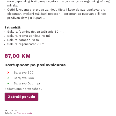
miris japanskog trešnjinog cvijeta i hranjiva svojstva organskog rižinog
mlijeka.
Četiri luksuzna proizvoda za njegu tijela i kose dolaze upakovana u
elegantan, mekani ružičasti neseser – spreman za putovanja ili kao
predivan detalj u kupatilu.
Set sadrži:
Sakura foaming gel za tuširanje 50 ml
Sakura krema za tijelo 70 ml
Sakura šampon 70 ml
Sakura regenerator 70 ml
87,00
KM
Dostupnost po poslovnicama
Sarajevo BCC
Sarajevo SCC
Sarajevo Dobrinja
Nedostupno na webshopu
Zatraži ponudu
SKU:
TR125
Kategorija:
Novi proizvodi