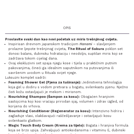
OPIS
Proslavite svaki dan kao novi početak uz miris trešnjinog cvijeta.
Inspirisan drevnom japanskom tradicijom
Hanami
– slavljenjem
prolazne ljepote trešnjinog cvijeta,
The Ritual of Sakura
poklon set
donosi balans, dubinsku hidrataciju i neodoljiv, suptilan miris koji se
zadržava tokom cijelog dana.
Ovaj ekskluzivni set spaja njegu kose i tijela u praktičnim putnim
pakovanjima, čineći ga idealnim saputnikom na putovanjima ili
savršenim uvodom u Rituals svijet njege.
Luksuzni komplet sadrži:
Foaming Shower Gel (Pjena za tuširanje):
Jedinstvena tehnologija
koja gel u dodiru s vodom pretvara u bogatu, svilenkastu pjenu. Nježno
čisti kožu ostavljajući je mekom i mirisnom.
Nourishing Shampoo (Šampon za kosu):
Obogaćen hranjivim
sastojcima koji kosi vraćaju prirodan sjaj, volumen i zdrav izgled, od
korijena do vrhova.
Nourishing Conditioner (Regenerator za kosu):
Intenzivno hidrira i
zaglađuje vlasi, olakšavajući raščešljavanje i ostavljajući kosu
svilenkasto glatkom.
Magic Touch Body Cream (Krema za tijelo):
Bogata i hranjiva formula
koja se brzo upija. Zahvaljujući antioksidansima i vitaminu E, dubinski