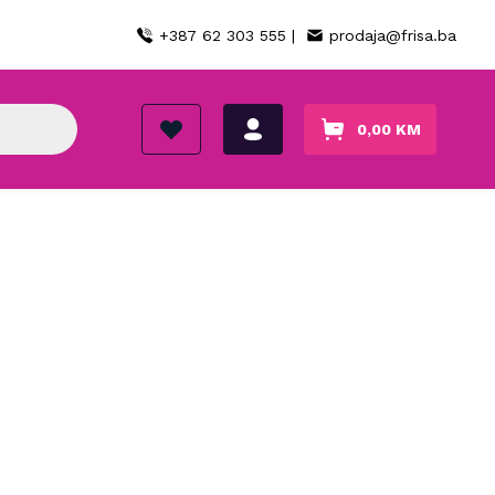
+387 62 303 555 |
prodaja@frisa.ba
0,00
KM