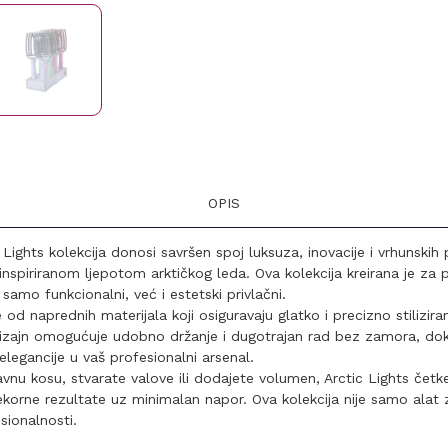
OPIS
 Lights kolekcija donosi savršen spoj luksuza, inovacije i vrhunskih
inspiriranom ljepotom arktičkog leda. Ova kolekcija kreirana je za p
 samo funkcionalni, već i estetski privlačni.
e od naprednih materijala koji osiguravaju glatko i precizno stilizir
izajn omogućuje udobno držanje i dugotrajan rad bez zamora, dok 
legancije u vaš profesionalni arsenal.
avnu kosu, stvarate valove ili dodajete volumen, Arctic Lights četk
korne rezultate uz minimalan napor. Ova kolekcija nije samo alat za 
esionalnosti.