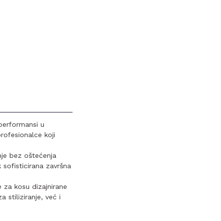
 performansi u
rofesionalce koji
anje bez oštećenja
sofisticirana završna
e za kosu dizajnirane
stiliziranje, već i