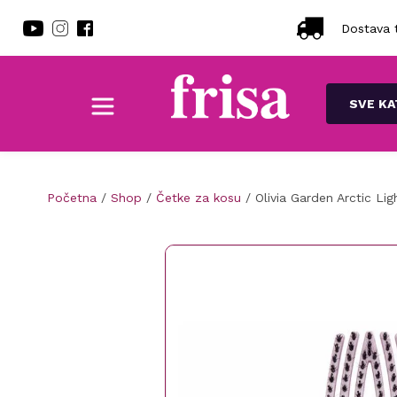
Dostava t
SVE KA
Početna
/
Shop
/
Četke za kosu
/ Olivia Garden Arctic Li