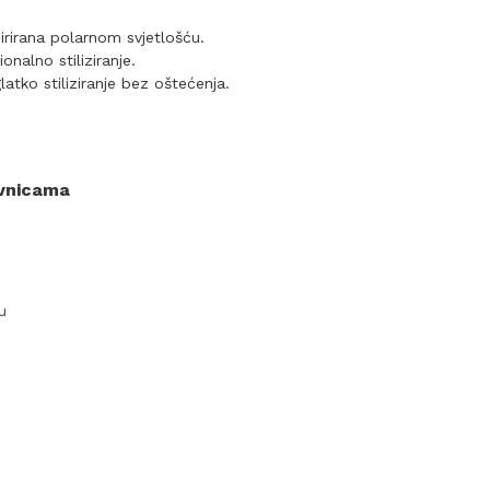
pirirana polarnom svjetlošću.
onalno stiliziranje.
latko stiliziranje bez oštećenja.
ovnicama
u