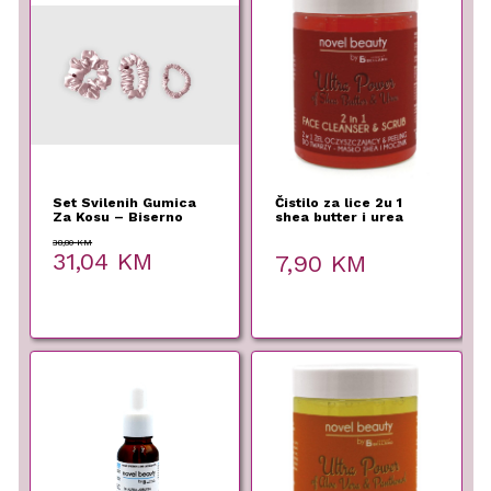
Set Svilenih Gumica
Čistilo za lice 2u 1
Za Kosu – Biserno
shea butter i urea
Rozi
38,80
KM
Original
Current
31,04
KM
7,90
KM
price
price
was:
is:
38,80 KM.
31,04 KM.