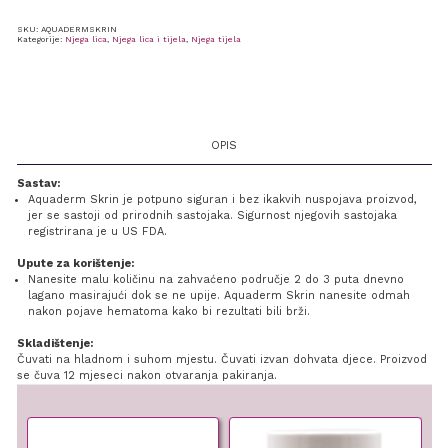
SKU:
AQUADERMSKRIN
Kategorije:
Njega lica
,
Njega lica i tijela
,
Njega tijela
OPIS
Sastav:
Aquaderm Skrin je potpuno siguran i bez ikakvih nuspojava proizvod,
jer se sastoji od prirodnih sastojaka. Sigurnost njegovih sastojaka
registrirana je u US FDA.
Upute za korištenje:
Nanesite malu količinu na zahvaćeno područje 2 do 3 puta dnevno
lagano masirajući dok se ne upije. Aquaderm Skrin nanesite odmah
nakon pojave hematoma kako bi rezultati bili brži.
Skladištenje:
Čuvati na hladnom i suhom mjestu. Čuvati izvan dohvata djece. Proizvod
se čuva 12 mjeseci nakon otvaranja pakiranja.