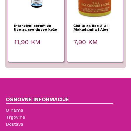
Intenzivni serum za
Čistilo za lice 2 u 1
lice za sve tipove kože
Makadamija i Aloe
(15 ml)
vera
11,90
KM
7,90
KM
OSNOVNE INFORMACIJE
O nama
Trgovine
Dostava