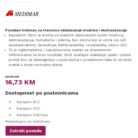
Poseban tretman za trenutno ublažavanje modrica i ekstravazacija
Aquaderm Skrin je krema sa snažnim djelovanjem protiv modrica,
ekstravazacija, hematoma i edema, bez obzira koji je uzrok iza njih
(postoperativno, liposukcija, blefaroplastika, rinoplastika, udarci itd.).
To je najkompletniji i najraznovrsniji sastav sa znanstvenim
referencama za brze rezultate. Nudi značajno olakšanje upale i potiče
protok krvi za dekongestiju u područjima s problemom kako bi se koža
vratila u svoje normalno stanje.
Original
Current
23,90
KM
16,73
KM
price
price
Dostupnost po poslovnicama
was:
is:
23,90 KM.
16,73 KM.
Sarajevo BCC
Sarajevo SCC
Sarajevo Dobrinja
Nedostupno na webshopu
Zatraži ponudu