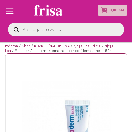
0,00
KM
Products
search
Početna
/
Shop
/
KOZMETIČKA OPREMA
/
Njega lica i tijela
/
Njega
lica
/ Medimar Aquaderm krema za modrice (Hematome) – 50gr