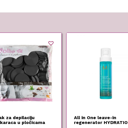
k za depilaciju
All in One leave-in
karaca u pločicama
regenerator HYDRATIO
er Film – Pollie – 500 g
Moroccanoil – 160ml