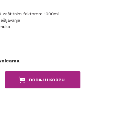
0 zaštitnim faktorom 1000ml
ešljavanje
amuka
ovnicama
DODAJ U KORPU