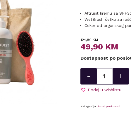
Altrusit kremu sa SPF3
WetBrush četku za rašč
Ceker od organskog p
Original
Current
124,80
KM
49,90
KM
price
price
Dostupnost po posl
was:
is:
124,80 KM.
49,90 KM.
Ljetni
-
+
akcijski
set
količina
Dodaj u wishlistu
Kategorija:
Novi proizvodi