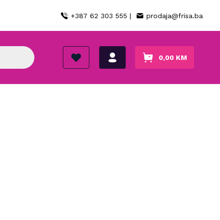
+387 62 303 555 |
prodaja@frisa.ba
0,00
KM