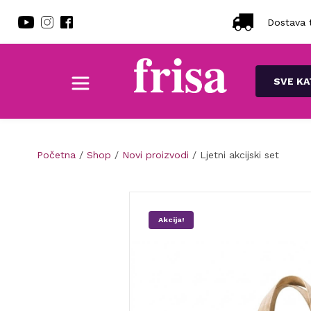
Dostava t
SVE KA
Početna
/
Shop
/
Novi proizvodi
/ Ljetni akcijski set
Akcija!