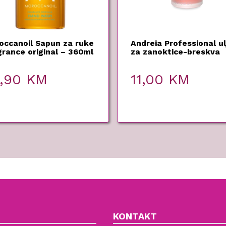
occanoil Sapun za ruke
Andreia Professional ul
grance original – 360ml
za zanoktice-breskva
10,5ml
5,90
KM
11,00
KM
KONTAKT