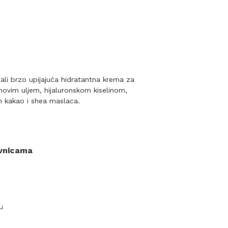
 ali brzo upijajuća hidratantna krema za
novim uljem, hijaluronskom kiselinom,
 kakao i shea maslaca.
ovnicama
u