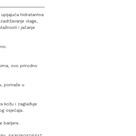
 upijajuća hidratantna
 zadržavanje vlage,
ažnosti i jačanje
bno.
sima, ovo prirodno
žu, pomaže u
a kožu i zaglađuje
og osjećaja.
 barijere.
OPIL SKROBOFOSFAT,