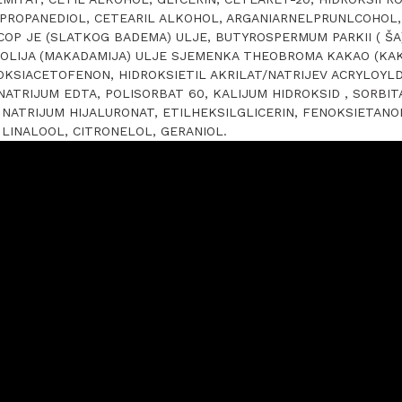
 PROPANEDIOL, CETEARIL ALKOHOL, ARGANIARNELPRUNLCOHOL,
OP JE (SLATKOG BADEMA) ULJE, BUTYROSPERMUM PARKII ( ŠA
OLIJA (MAKADAMIJA) ULJE SJEMENKA THEOBROMA KAKAO (KAK
OKSIACETOFENON, HIDROKSIETIL AKRILAT/NATRIJEV ACRYLOYLD
INATRIJUM EDTA, POLISORBAT 60, KALIJUM HIDROKSID , SORBIT
 NATRIJUM HIJALURONAT, ETILHEKSILGLICERIN, FENOKSIETANO
LINALOOL, CITRONELOL, GERANIOL.