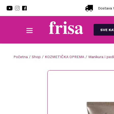
Dostava t
SVE KA
Početna
/
Shop
/
KOZMETIČKA OPREMA
/
Manikura i ped