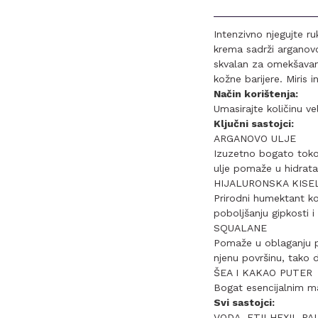
Intenzivno njegujte r
krema sadrži arganovo 
skvalan za omekšavanj
kožne barijere. Miris 
Način korištenja:
Umasirajte količinu ve
Ključni sastojci:
ARGANOVO ULJE
Izuzetno bogato tokof
ulje pomaže u hidratac
HIJALURONSKA KISE
Prirodni humektant ko
poboljšanju gipkosti i
SQUALANE
Pomaže u oblaganju p
njenu površinu, tako d
ŠEA I KAKAO PUTER
Bogat esencijalnim ma
Svi sastojci:
VODA, ETILHEXIL PA