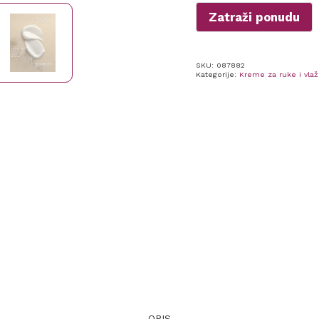
Zatraži ponudu
SKU:
087882
Kategorije:
Kreme za ruke i vl
OPIS