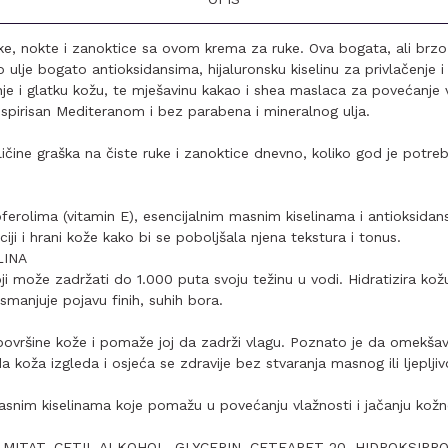
uke, nokte i zanoktice sa ovom krema za ruke. Ova bogata, ali brzo
ulje bogato antioksidansima, hijaluronsku kiselinu za privlačenje i
e i glatku kožu, te mješavinu kakao i shea maslaca za povećanje vl
inspirisan Mediteranom i bez parabena i mineralnog ulja.
ličine graška na čiste ruke i zanoktice dnevno, koliko god je potre
erolima (vitamin E), esencijalnim masnim kiselinama i antioksidan
iji i hrani kože kako bi se poboljšala njena tekstura i tonus.
LINA
ji može zadržati do 1.000 puta svoju težinu u vodi. Hidratizira ko
 smanjuje pojavu finih, suhih bora.
ovršine kože i pomaže joj da zadrži vlagu. Poznato je da omekšav
a koža izgleda i osjeća se zdravije bez stvaranja masnog ili ljepljiv
snim kiselinama koje pomažu u povećanju vlažnosti i jačanju kožne
LMITAT, CETIL ALKOHOL, GLYCERIN, CETEARET-20, HIDROKSIPR