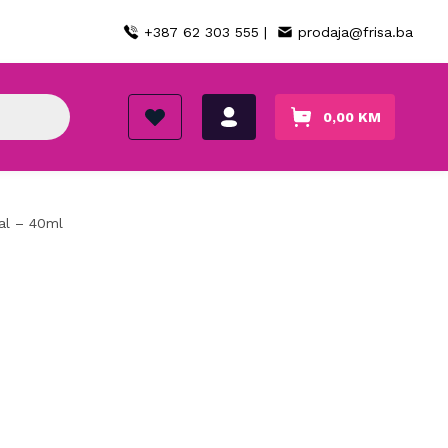
+387 62 303 555 |
prodaja@frisa.ba
0,00
KM
al – 40ml