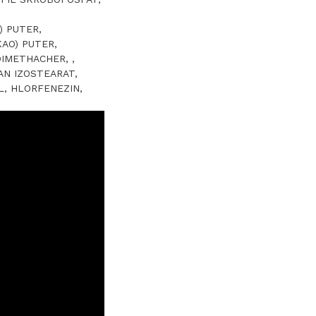
) PUTER,
AO) PUTER,
IMETHACHER, ,
AN IZOSTEARAT,
L, HLORFENEZIN,