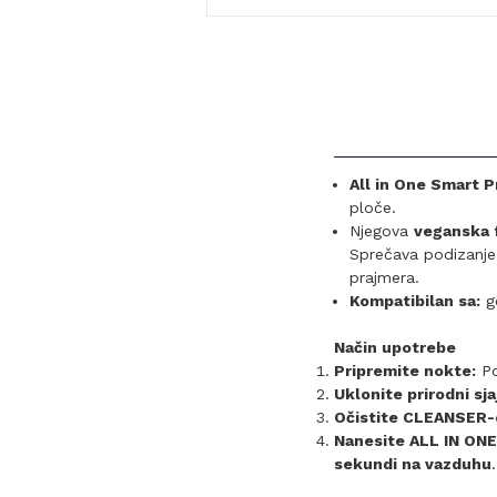
All in One Smart P
ploče.
Njegova
veganska 
Sprečava podizanje 
prajmera.
Kompatibilan sa:
ge
Način upotrebe
Pripremite nokte:
Po
Uklonite prirodni sjaj
Očistite CLEANSER-
Nanesite ALL IN ON
sekundi na vazduhu
.