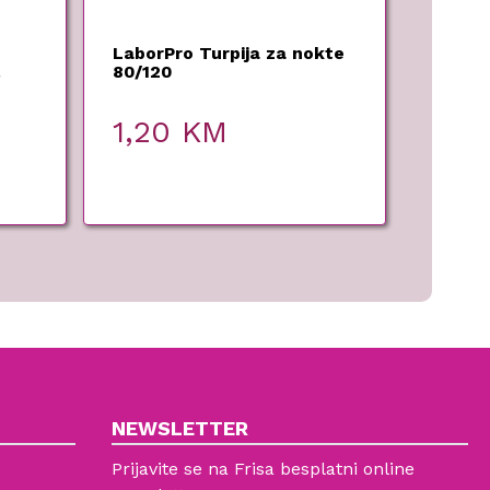
LaborPro Turpija za nokte
80/120
1,20
KM
NEWSLETTER
Prijavite se na Frisa besplatni online