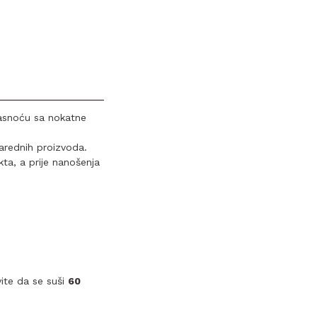
masnoću sa nokatne
arednih proizvoda.
ta, a prije nanošenja
vite da se suši
60