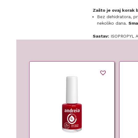
Zašto je ovaj korak 
Bez dehidratora, pri
nekoliko dana.
Sma
Sastav:
ISOPROPYL A