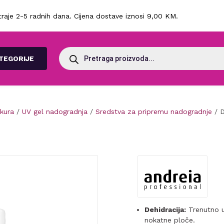
raje 2-5 radnih dana. Cijena dostave iznosi 9,00 KM.
Products
search
TEGORIJE
ikura
/
UV gel nadogradnja
/
Sredstva za pripremu nadogradnje
/ D
Dehidracija:
Trenutno uk
nokatne ploče.