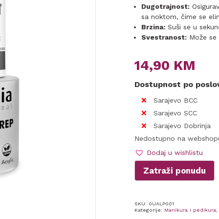
Dugotrajnost:
Osigurav
sa noktom, čime se elim
Brzina:
Suši se u seku
Svestranost:
Može se k
14,90
KM
Dostupnost po posl
Sarajevo BCC
Sarajevo SCC
Sarajevo Dobrinja
Nedostupno na webshop
Dodaj u wishlistu
Zatraži ponudu
SKU:
0UALP001
Kategorije:
Manikura i pedikura