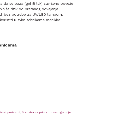
a da se baza (gel ili lak) savršeno poveže
iniše rizik od preranog odvajanja.
ndi bez potrebe za UV/LED lampom.
oristiti u svim tehnikama manikira.
ovnicama
u
,
Novi proizvodi
,
Sredstva za pripremu nadogradnje