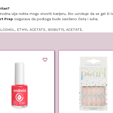
bitan?
rodna ulja nokta mogu stvoriti barijeru, što uzrokuje da se gel ili 
rt Prep
osigurava da podloga bude savršeno čista i suha.
LCOHOL, ETHYL ACETATE, ISOBUTYL ACETATE.