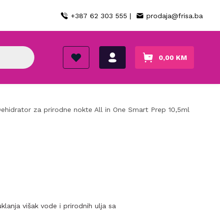
+387 62 303 555 |
prodaja@frisa.ba
0,00
KM
ehidrator za prirodne nokte All in One Smart Prep 10,5ml
lanja višak vode i prirodnih ulja sa