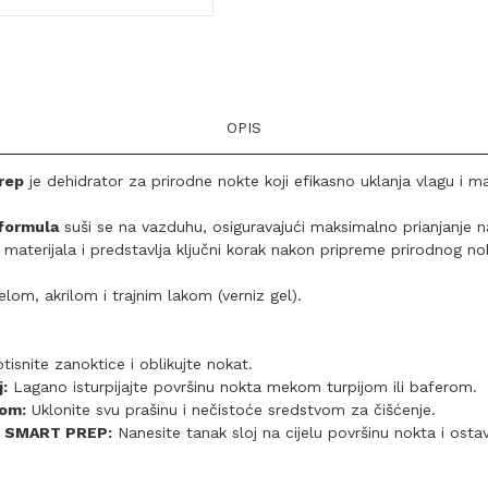
OPIS
rep
je dehidrator za prirodne nokte koji efikasno uklanja vlagu i 
formula
suši se na vazduhu, osiguravajući maksimalno prianjanje n
materijala i predstavlja ključni korak nakon pripreme prirodnog nok
lom, akrilom i trajnim lakom (verniz gel).
tisnite zanoktice i oblikujte nokat.
:
Lagano isturpijajte površinu nokta mekom turpijom ili baferom.
om:
Uklonite svu prašinu i nečistoće sredstvom za čišćenje.
E SMART PREP:
Nanesite tanak sloj na cijelu površinu nokta i osta