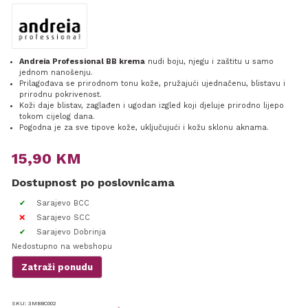
Andreia Professional BB krema
nudi boju, njegu i zaštitu u samo
jednom nanošenju.
Prilagođava se prirodnom tonu kože, pružajući ujednačenu, blistavu i
prirodnu pokrivenost.
Koži daje blistav, zaglađen i ugodan izgled koji djeluje prirodno lijepo
tokom cijelog dana.
Pogodna je za sve tipove kože, uključujući i kožu sklonu aknama.
15,90
KM
Dostupnost po poslovnicama
Sarajevo BCC
Sarajevo SCC
Sarajevo Dobrinja
Nedostupno na webshopu
Zatraži ponudu
SKU:
3MBBC002