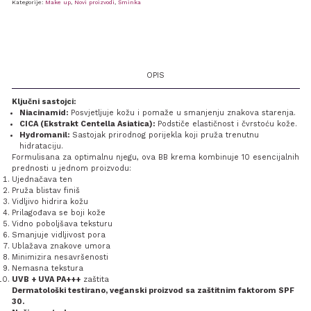
Kategorije:
Make up
,
Novi proizvodi
,
Šminka
OPIS
Ključni sastojci:
Niacinamid:
Posvjetljuje kožu i pomaže u smanjenju znakova starenja.
CICA (Ekstrakt Centella Asiatica):
Podstiče elastičnost i čvrstoću kože.
Hydromanil:
Sastojak prirodnog porijekla koji pruža trenutnu
hidrataciju.
Formulisana za optimalnu njegu, ova BB krema kombinuje 10 esencijalnih
prednosti u jednom proizvodu:
Ujednačava ten
Pruža blistav finiš
Vidljivo hidrira kožu
Prilagođava se boji kože
Vidno poboljšava teksturu
Smanjuje vidljivost pora
Ublažava znakove umora
Minimizira nesavršenosti
Nemasna tekstura
UVB + UVA PA+++
zaštita
Dermatološki testirano, veganski proizvod sa zaštitnim faktorom SPF
30.