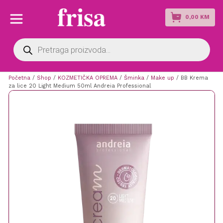
0,00
KM
Products
search
Početna
/
Shop
/
KOZMETIČKA OPREMA
/
Šminka
/
Make up
/ BB Krema
za lice 20 Light Medium 50ml Andreia Professional