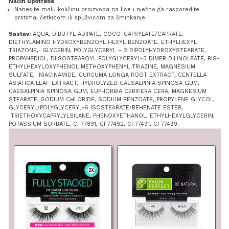
Način upotrebe
Nanesite malu količinu proizvoda na lice i nježno ga rasporedite
prstima, četkicom ili spužvicom za šminkanje.
Sastav:
AQUA, DIBUTYL ADIPATE, COCO-CAPRYLATE/CAPRATE,
DIETHYLAMINO HYDROXYBENZOYL HEXYL BENZOATE, ETHYLHEXYL
TRIAZONE, GLYCERIN, POLYGLYCERYL – 2 DIPOLYHYDROXYSTEARATE,
PROPANEDIOL, DIISOSTEAROYL POLYGLYCERYL-3 DIMER DILINOLEATE, BIS-
ETHYLHEXYLOXYPHENOL METHOXYPHENYL TRIAZINE, MAGNESIUM
SULFATE, NIACINAMIDE, CURCUMA LONGA ROOT EXTRACT, CENTELLA
ASIATICA LEAF EXTRACT, HYDROLYZED CAESALPINIA SPINOSA GUM,
CAESALPINIA SPINOSA GUM, EUPHORBIA CERIFERA CERA, MAGNESIUM
STEARATE, SODIUM CHLORIDE, SODIUM BENZOATE, PROPYLENE GLYCOL,
GLYCERYL/POLYGLYCERYL-6 ISOSTEARATE/BEHENATE ESTER,
TRIETHOXYCAPRYLYLSILANE, PHENOXYETHANOL, ETHYLHEXYLGLYCERIN,
POTASSIUM SORBATE, CI 77891, CI 77492, CI 77491, CI 77499.