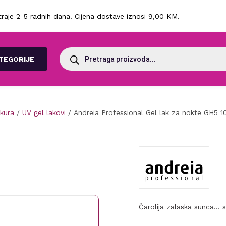
raje 2-5 radnih dana. Cijena dostave iznosi 9,00 KM.
Products
search
TEGORIJE
ikura
/
UV gel lakovi
/ Andreia Professional Gel lak za nokte GH5 1
Čarolija zalaska sunca… 