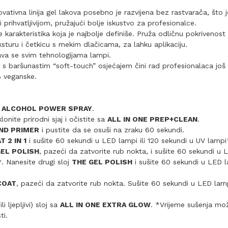
ovativna linija gel lakova posebno je razvijena bez rastvarača, što 
i prihvatljivijom, pružajući bolje iskustvo za profesionalce.
e karakteristika koja je najbolje definiše. Pruža odličnu pokrivenost
sturu i četkicu s mekim dlačicama, za lahku aplikaciju.
va se svim tehnologijama lampi.
 baršunastim “soft-touch” osjećajem čini rad profesionalaca još 
% veganske.
a
ALCOHOL POWER SPRAY
.
lonite prirodni sjaj i očistite sa
ALL IN ONE PREP+CLEAN
.
ND PRIMER
i pustite da se osuši na zraku 60 sekundi.
 2 IN 1
i sušite 60 sekundi u LED lampi ili 120 sekundi u UV lampi
GEL POLISH
, pazeći da zatvorite rub nokta, i sušite 60 sekundi u L
. Nanesite drugi sloj
THE GEL POLISH
i sušite 60 sekundi u LED la
COAT
, pazeći da zatvorite rub nokta. Sušite 60 sekundi u LED lamp
ili ljepljivi) sloj sa
ALL IN ONE EXTRA GLOW
. *Vrijeme sušenja mož
ti.