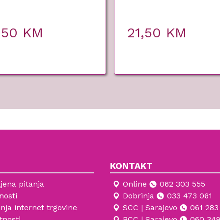
,50
KM
21,50
KM
KONTAKT
jena pitanja
Online
062 303 555
nosti
Dobrinja
033 473 061
enja internet trgovine
SCC | Sarajevo
061 283
tnosti
BCC | Sarajevo
060 349