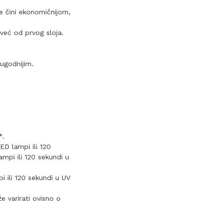
je čini ekonomičnijom,
 već od prvog sloja.
ugodnijim.
*.
ED lampi ili 120
mpi ili 120 sekundi u
i ili 120 sekundi u UV
e varirati ovisno o