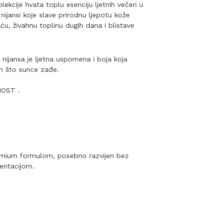
ekcije hvata toplu esenciju ljetnih večeri u
 nijansi koje slave prirodnu ljepotu kože
u, živahnu toplinu dugih dana i blistave
nijansa je ljetna uspomena i boja koja
on što sunce zađe.
OST .
remium formulom, posebno razvijen bez
mentacijom.