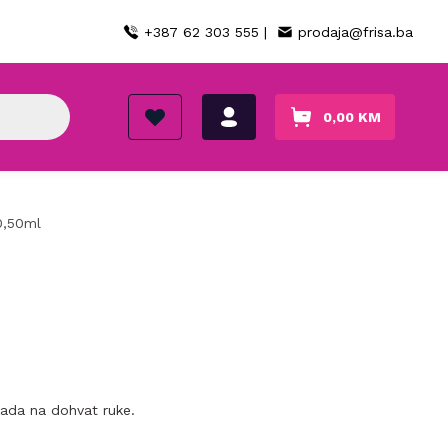
+387 62 303 555 |
prodaja@frisa.ba
0,00
KM
0,50ml
sada na dohvat ruke.