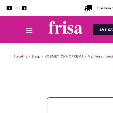
Dostava t
SVE KA
Početna
/
Shop
/
KOZMETIČKA OPREMA
/
Manikura i ped