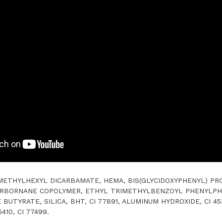
METHYLHEXYL DICARBAMATE, HEMA, BIS(GLYCIDOXYPHENYL) PR
RBORNANE COPOLYMER, ETHYL TRIMETHYLBENZOYL PHENYLPH
UTYRATE, SILICA, BHT, CI 77891, ALUMINUM HYDROXIDE, CI 453
5410, CI 77499.