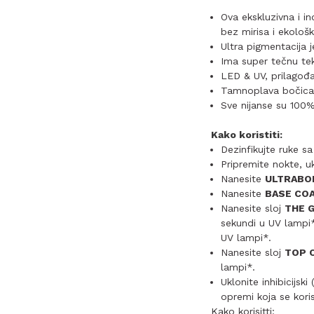
Ova ekskluzivna i in
bez mirisa i ekološk
Ultra pigmentacija j
Ima super tečnu tek
LED & UV, prilagođa
Tamnoplava bočica s
Sve nijanse su 100
Kako koristiti:
Dezinfikujte ruke s
Pripremite nokte, uk
Nanesite
ULTRABO
Nanesite
BASE COAT
Nanesite sloj
THE 
sekundi u UV lampi*
UV lampi*.
Nanesite sloj
TOP 
lampi*.
Uklonite inhibicijski (
opremi koja se koris
Kako korisitti: