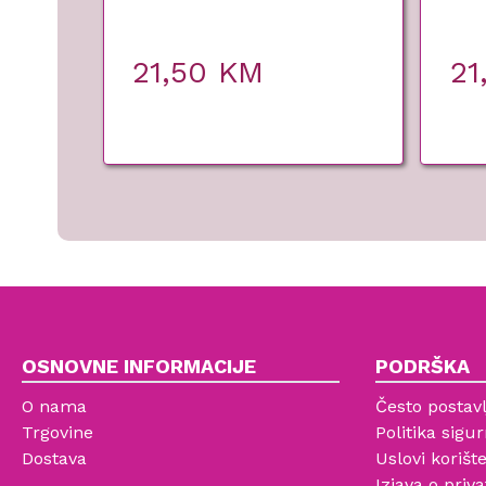
21,50
KM
21
OSNOVNE INFORMACIJE
PODRŠKA
O nama
Često postavl
Trgovine
Politika sigur
Dostava
Uslovi korišt
Izjava o priva