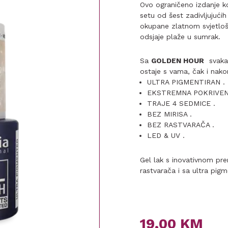
Ovo ograničeno izdanje kol
setu od šest zadivljujućih
okupane zlatnom svjetlošć
odsjaje plaže u sumrak.
Sa
GOLDEN HOUR
svaka 
ostaje s vama, čak i nak
ULTRA PIGMENTIRAN .
EKSTREMNA POKRIVEN
TRAJE 4 SEDMICE .
BEZ MIRISA .
BEZ RASTVARAČA .
LED & UV .
Gel lak s inovativnom p
rastvarača i sa ultra pig
19,00
KM