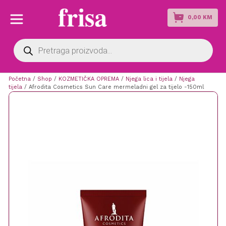
0,00
KM
Products
search
Početna
/
Shop
/
KOZMETIČKA OPREMA
/
Njega lica i tijela
/
Njega
tijela
/ Afrodita Cosmetics Sun Care mermeladni gel za tijelo -150ml