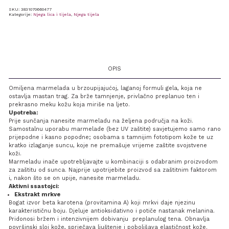
SKU:
3831070660477
Kategorije:
Njega lica i tijela
,
Njega tijela
OPIS
Omiljena marmelada u brzoupijajućoj, laganoj formuli gela, koja ne
ostavlja mastan trag. Za brže tamnjenje, privlačno preplanuo ten i
prekrasno meku kožu koja miriše na ljeto.
Upotreba:
Prije sunčanja nanesite marmeladu na željena područja na koži.
Samostalnu uporabu marmelade (bez UV zaštite) savjetujemo samo rano
prijepodne i kasno popodne; osobama s tamnijim fototipom kože te uz
kratko izlaganje suncu, koje ne premašuje vrijeme zaštite svojstvene
koži.
Marmeladu inače upotrebljavajte u kombinaciji s odabranim proizvodom
za zaštitu od sunca. Najprije upotrijebite proizvod sa zaštitnim faktorom
i, nakon što se on upije, nanesite marmeladu.
Aktivni ssastojci:
Ekstrakt mrkve
Bogat izvor beta karotena (provitamina A) koji mrkvi daje njezinu
karakterističnu boju. Djeluje antioksidativno i potiče nastanak melanina.
Pridonosi bržem i intenzivnijem dobivanju preplanulog tena. Obnavlja
površinski sloj kože, sprječava ljuštenje i poboljšava elastičnost kože.