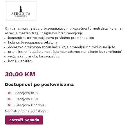
Omiljena marmelada u brzoupijajućoj , prozračnoj formuli gela, koja ne
ostavlja mastan trag i osigurava brže tamnjenje.
koncentrat mrkve osigurava privlačno preplanuo ten
lagana, brzoupijajuća tekstura
dočarava prekrasno meku kožu, koja omamljujuće miriše na ljeto
praktična ambalaža omogućuje jednostavno nanošenje bez „mrljanja”
veganska formula, bez vazelina
bez UV zaštite
30,00
KM
Dostupnost po poslovnicama
Sarajevo BCC
Sarajevo SCC
Sarajevo Dobrinja
Nedostupno na webshopu
Zatraži ponudu