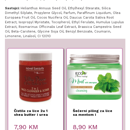
Sastojci:
Helianthus Annuus Seed Oil, Ethylhexyl Stearate, Silica
Dimethyl Silylate, Propylene Glycol, Parfum, Paraffinum Liquidum, Olea
Europaea Fruit Oil, Cocos Nucifera Oil, Daucus Carota Sativa Root
Extract, Isopropyl Myristate, Tocopherol, Ethyl Ferulate, Humulus Lupulus
Extract, Rosmarinus Officinalis Leaf Extract, Brassica Campestris Seed
Oil, Beta-Carotene, Glycine Soja Oil, Benzyl Benzoate, Coumarin,
Limonene, Linalool, CI 12010
Čistilo za lice 2u 1
Šećerni piling za lice
shea butter i urea
sa mentom i
limunskom travom
7,90
KM
8,90
KM