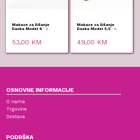
Makaze za šišanje
Makaze za šišanje
Daska Model 6` –
Daska Model 5,5` –
Monza
Monza
53,00
KM
49,00
KM
OSNOVNE INFORMACIJE
O nama
Trgovine
Dostava
PODRŠKA