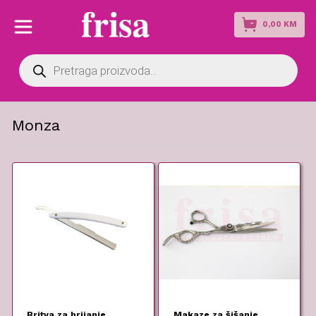
0,00
KM
Products
search
Monza
Britva za brijanje
Makaze za šišanje