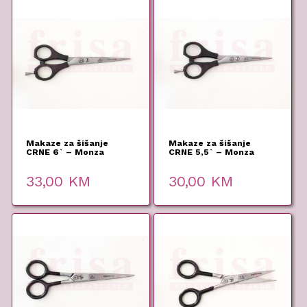
Makaze za šišanje
Makaze za šišanje
CRNE 6` – Monza
CRNE 5,5` – Monza
33,00
KM
30,00
KM