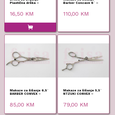
Plastična drška –
Barber Concave 6` –
Monza
Monza
16,50
KM
110,00
KM
Makaze za šišanje 6,5`
Makaze za šišanje 5,5`
BARBER CONVEX –
NTZUKI CONVEX –
Monza
Monza
85,00
KM
79,00
KM